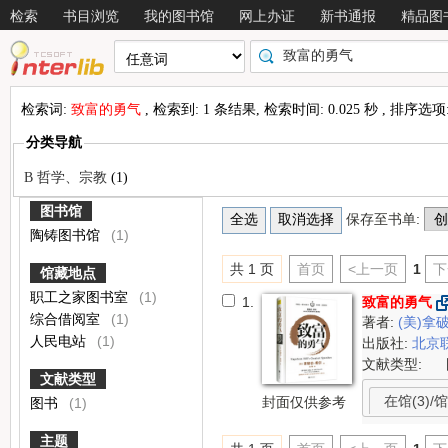
检索
书目浏览
我的图书馆
网上办证
新书通报
精品图
检索词:
致富的勇气
, 检索到: 1 条结果, 检索时间: 0.025 秒 , 排序选项
分类导航
B 哲学、宗教
(1)
图书馆
保存至书单:
陶铸图书馆
(1)
共 1 页
首页
<上一页
1
下
馆藏地点
职工之家图书室
(1)
1.
致富的勇气
综合借阅室
(1)
著者:
(美)拿
人民电站
(1)
出版社:
北京
文献类型:
文献类型
在馆(3)/馆
封面仅供参考
图书
(1)
主题