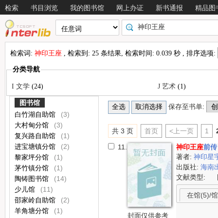
检索
书目浏览
我的图书馆
网上办证
新书通报
精品图
检索词:
神印王座
, 检索到: 25 条结果, 检索时间: 0.039 秒 , 排序选项:
分类导航
I 文学
(24)
J 艺术
(1)
图书馆
保存至书单:
白竹湖自助馆
(3)
大村甸分馆
(3)
共 3 页
首页
<上一页
1
复兴路自助馆
(1)
进宝塘镇分馆
(2)
11.
神印王座
前传
著者:
神印星
黎家坪分馆
(1)
出版社:
海南
茅竹镇分馆
(1)
文献类型:
陶铸图书馆
(14)
少儿馆
(11)
在馆(5)/馆
邵家岭自助馆
(2)
羊角塘分馆
(1)
封面仅供参考