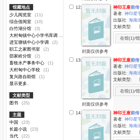
馆藏地点
12.
神印王座
前传
著者:
神印星宇
少儿阅览室
(11)
出版社:
海南
综合借阅室
(10)
文献类型:
白竹湖分馆
(3)
大村甸镇中心小学书库调
(3)
在馆(1)/馆
进宝塘镇中心小学调
(2)
职工之家图书室
(2)
封面仅供参考
邵家岭分馆
(2)
13.
神印王座
前传
畜牧水产事务中心
(1)
著者:
神印星
大村甸中心学校
(1)
出版社:
海南
复兴路自助馆
(1)
文献类型:
显示更多..
在馆(1)/馆
文献类型
图书
(25)
封面仅供参考
14.
神印王座
前传
主题
著者:
神印星
中国
(23)
出版社:
海南
长篇小说
(23)
文献类型:
当代
(22)