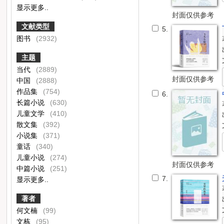
显示更多..
封面仅供参考
文献类型
5.
图书
(2932)
主题
当代
(2889)
封面仅供参考
中国
(2888)
作品集
(754)
6.
长篇小说
(630)
儿童文学
(410)
散文集
(392)
小说集
(371)
童话
(340)
儿童小说
(274)
封面仅供参考
中篇小说
(251)
7.
显示更多..
著者
何文楠
(99)
文栋
(95)