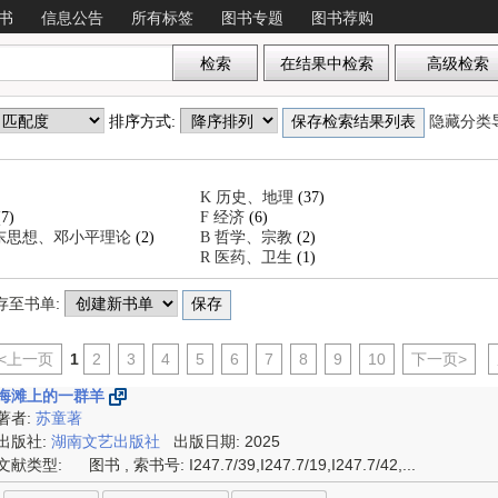
书
信息公告
所有标签
图书专题
图书荐购
排序方式:
隐藏分类
K 历史、地理
(37)
(7)
F 经济
(6)
泽东思想、邓小平理论
(2)
B 哲学、宗教
(2)
R 医药、卫生
(1)
存至书单:
<上一页
1
2
3
4
5
6
7
8
9
10
下一页>
海滩上的一群羊
著者:
苏童著
出版社:
湖南文艺出版社
出版日期: 2025
文献类型:
图书 , 索书号:
I247.7/39,I247.7/19,I247.7/42,...