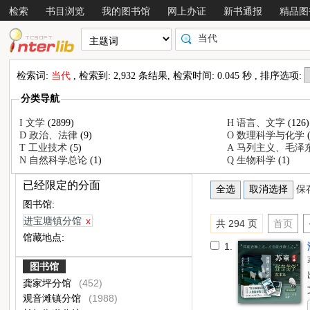
检索
书目浏览
我的图书馆
网上办证
新书通报
精品图
检索词:
当代
, 检索到: 2,932 条结果, 检索时间: 0.045 秒 , 排序选项:
分类导航
I 文学
(2899)
H 语言、文字
(126)
D 政治、法律
(9)
O 数理科学与化学
T 工业技术
(5)
A 马列主义、毛
N 自然科学总论
(1)
Q 生物科学
(1)
已经限定的分面
保
图书馆:
进宝塘镇分馆
x
共 294 页
首页
馆藏地点:
1.
图书馆
龚家坪分馆
(452)
观音滩镇分馆
(1988)