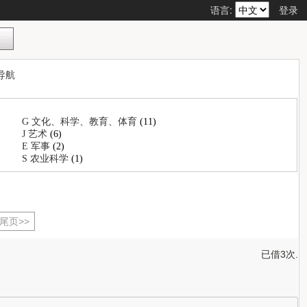
语言:
登录
导航
G 文化、科学、教育、体育
(11)
J 艺术
(6)
E 军事
(2)
S 农业科学
(1)
尾页>>
已借3次.