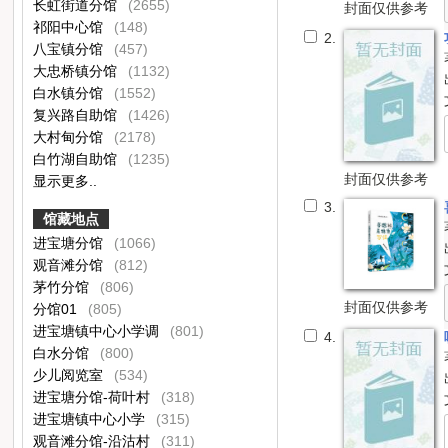
长虹街道分馆
(2655)
封面仅供参考
祁阳中心馆
(148)
2.
八宝镇分馆
(457)
大忠桥镇分馆
(1132)
白水镇分馆
(1552)
复兴路自助馆
(1426)
大村甸分馆
(2178)
白竹湖自助馆
(1235)
封面仅供参考
显示更多..
3.
馆藏地点
进宝塘分馆
(1066)
观音滩分馆
(812)
茅竹分馆
(806)
封面仅供参考
分馆01
(805)
进宝塘镇中心小学调
(801)
4.
白水分馆
(800)
少儿阅览室
(534)
进宝塘分馆-荷叶村
(318)
进宝塘镇中心小学
(315)
观音滩分馆-沿沽村
(311)