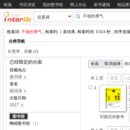
检索
书目浏览
我的图书馆
网上办证
新书通报
精品图
检索词:
不做的勇气
, 检索到: 1 条结果, 检索时间: 0.024 秒 , 排序选
分类导航
B 哲学、宗教
(1)
已经限定的分面
保
馆藏地点:
新书馆
x
共 1 页
首页
<
著者:
1.
陈诗译
x
出版日期:
2017
x
图书馆
封面仅供参考
陶铸图书馆
(1)