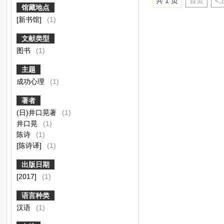
共 1 页
首页
<
馆藏地点
[新书馆]
(1)
文献类型
图书
(1)
主题
成功心理
(1)
著者
(日)井口晃著
(1)
井口晃
(1)
陈诗
(1)
[陈诗译]
(1)
出版日期
[2017]
(1)
语言种类
汉语
(1)