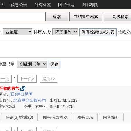
书
信息公告
所有标签
图书专题
图书荐购
项:
排序方式:
隐藏分
存至书单:
上一页
1
下一页>
尾页>>
不做的勇气
著者:
(日)井口晃著
出版社:
北京联合出版公司
出版日期: 2017
文献类型:
图书 , 索书号:
B848.4/1225
在馆(3)/馆藏(3)
图书信息概览
图书目录
内容简介