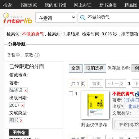
检索
书目浏览
我的图书馆
网上办证
新书通报
精品图
检索词:
不做的勇气
, 检索到: 1 条结果, 检索时间: 0.026 秒 , 排序选项
分类导航
B 哲学、宗教
(1)
已经限定的分面
保存至书单:
馆藏地点:
著者:
共 1 页
首页
<上一页
1
下
陈诗译
x
1.
不做的勇气
出版日期:
著者:
(日)井
2017
x
出版社:
北京
文献类型:
文献类型:
图书
x
在馆(3)/馆
封面仅供参考
图书馆