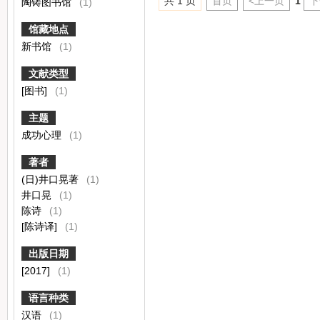
共 1 页
首页
<上一页
1
下
陶铸图书馆
(1)
馆藏地点
新书馆
(1)
文献类型
[图书]
(1)
主题
成功心理
(1)
著者
(日)井口晃著
(1)
井口晃
(1)
陈诗
(1)
[陈诗译]
(1)
出版日期
[2017]
(1)
语言种类
汉语
(1)