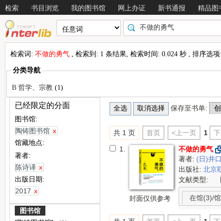
检索
书目浏览
我的图书馆
网上办证
新书通报
精品图
检索词:
不做的勇气
, 检索到: 1 条结果, 检索时间: 0.024 秒 , 排序选项
分类导航
B 哲学、宗教
(1)
已经限定的分面
保存至书单:
图书馆:
陶铸图书馆
x
共 1 页
首页
<上一页
1
下
馆藏地点:
1.
不做的勇气
著者:
著者:
(日)井
陈诗译
x
出版社:
北京
出版日期:
文献类型:
2017
x
在馆(3)/馆
封面仅供参考
图书馆