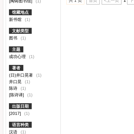
共 1 页
首页
<上一页
1
下
[陶铸图书馆]
(1)
馆藏地点
新书馆
(1)
文献类型
图书
(1)
主题
成功心理
(1)
著者
(日)井口晃著
(1)
井口晃
(1)
陈诗
(1)
[陈诗译]
(1)
出版日期
[2017]
(1)
语言种类
汉语
(1)